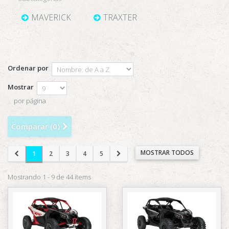
MAVERICK
TRAXTER
Ordenar por
Mostrar
por página
Comparar (
0
)
MOSTRAR TODOS
1
2
3
4
5
Mostrando 1 - 9 de 44 items