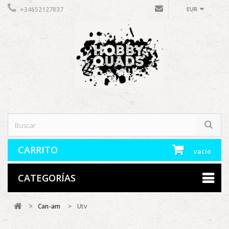
+34652127837
EUR
CARRITO
vacío
CATEGORÍAS
>
Can-am
>
Utv