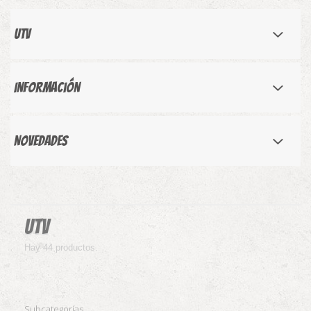
Utv
Información
Novedades
Utv
Hay 44 productos.
Subcategorías