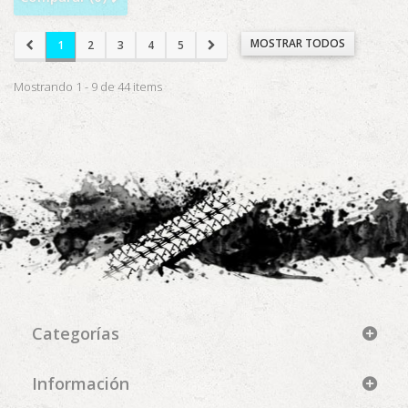
MOSTRAR TODOS
1
2
3
4
5
Mostrando 1 - 9 de 44 items
Categorías
Información