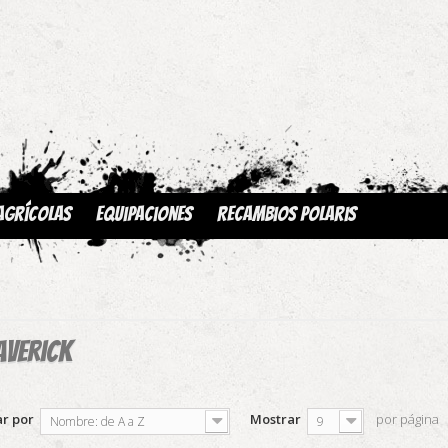
Agrícolas
Equipaciones
Recambios Polaris
verick
r por
Mostrar
por página
Nombre: de A a Z
9