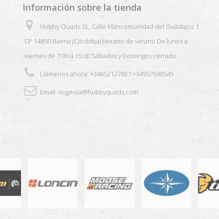
Información sobre la tienda
Hobby Quads SL, Calle Mancomunidad del Guadajoz 1
CP 14850 Baena (Córdoba) Horario de verano De lunes a
viernes de 7:00 a 15:00 Sábados y Domingos cerrado
Llámenos ahora:
+34652127837 +34957690545
Email:
eugenia@hobbyquads.com