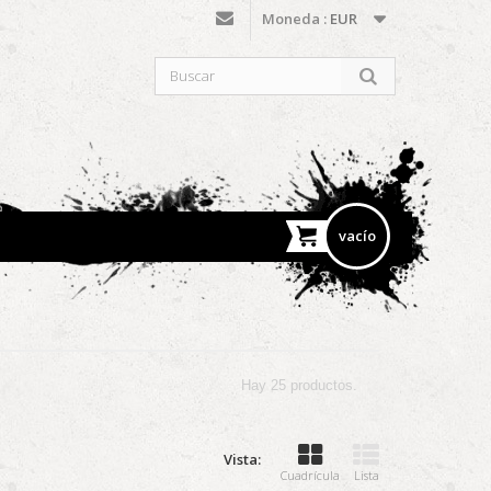
Moneda :
EUR
vacío
Hay 25 productos.
Vista:
Cuadrícula
Lista