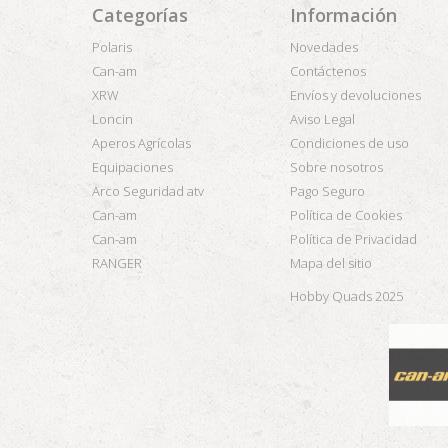
Categorías
Información
Polaris
Novedades
Can-am
Contáctenos
XRW
Envíos y devoluciones
Loncin
Aviso Legal
Aperos Agrícolas
Condiciones de uso
Equipaciones
Sobre nosotros
Arco Seguridad atv
Pago Seguro
Can-am
Política de Cookies
Can-am
Política de Privacidad
RANGER
Mapa del sitio
Hobby Quads 2025