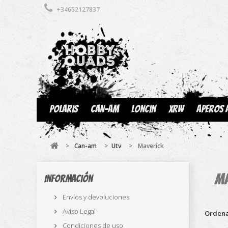
+34652127837
Polaris
Can-am
Loncin
XRW
Aperos 
>
Can-am
>
Utv
>
Maverick
Ma
Información
Envíos y devoluciones
Aviso Legal
Ordena
Condiciones de uso