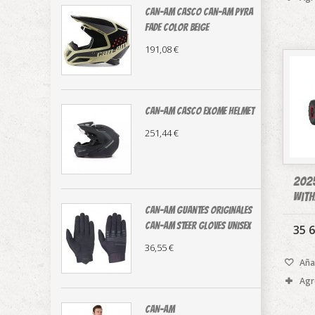
CAN-AM casco Can-Am Pyra
Fade color beige
191,08 €
CAN-AM CASCO EXOME HELMET
251,44 €
2025
with
CAN-AM guantes originales
Can-Am Steer Gloves Unisex
35 6
36,55 €
Añad
Agr
CAN-AM