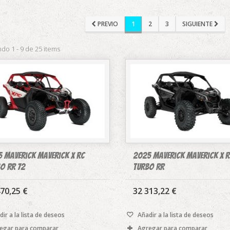
PREVIO
1
2
3
SIGUIENTE
do 1 - 9 de 25 items
 Maverick Maverick X rc
2025 Maverick Maverick X r
O RR 72
TURBO RR
70,25 €
32 313,22 €
ir a la lista de deseos
Añadir a la lista de deseos
egar para comparar
Agregar para comparar