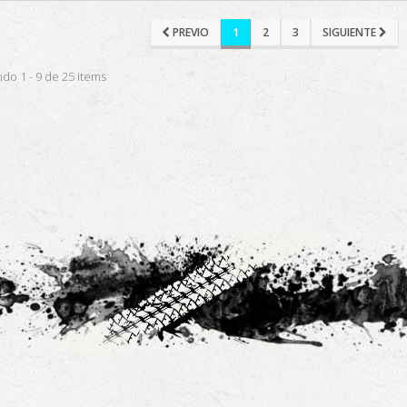
PREVIO
1
2
3
SIGUIENTE
do 1 - 9 de 25 items