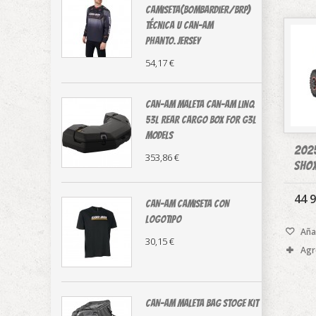
CAMISETA(Bombardier/BRP)
técnica U Can-Am
Phanto.Jersey
54,17 €
CAN-AM MALETA Can-Am LinQ
53L Rear Cargo Box For G3L
Models
2025
353,86 €
Sho
44 9
CAN-AM CAMISETA CON
LOGOTIPO
Añad
30,15 €
Agr
CAN-AM MALETA BAG STOGE KIT