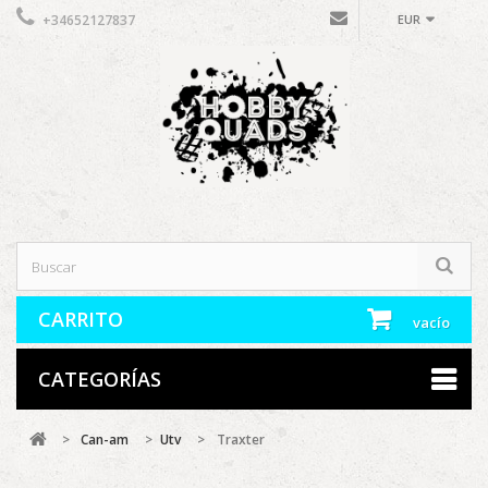
+34652127837
EUR
CARRITO
vacío
CATEGORÍAS
>
Can-am
>
Utv
>
Traxter