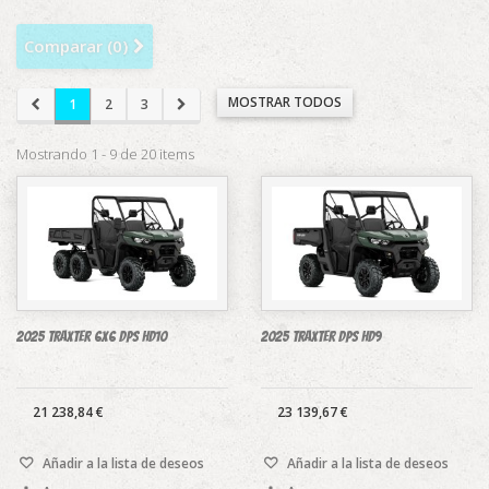
Comparar (
0
)
MOSTRAR TODOS
1
2
3
Mostrando 1 - 9 de 20 items
2025 Traxter 6x6 DPS HD10
2025 Traxter DPS HD9
21 238,84 €
23 139,67 €
Añadir a la lista de deseos
Añadir a la lista de deseos