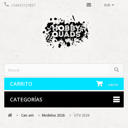
+34652127837
EUR
CARRITO
vacío
CATEGORÍAS
>
Can-am
>
Modelos 2026
>
UTV 2026