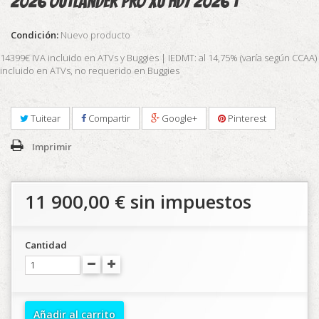
2026 Outlander PRO XU HD7 2026 T
Condición:
Nuevo producto
14399€ IVA incluido en ATVs y Buggies | IEDMT: al 14,75% (varía según CCAA)
incluido en ATVs, no requerido en Buggies
Tuitear
Compartir
Google+
Pinterest
Imprimir
11 900,00 €
sin impuestos
Cantidad
Añadir al carrito