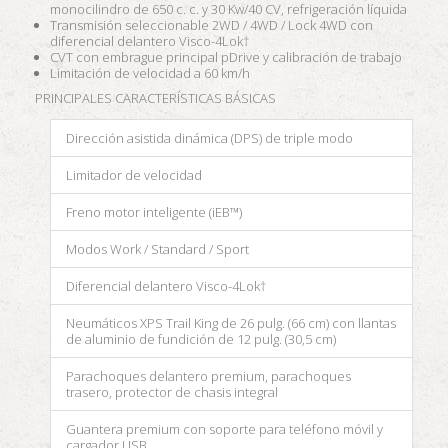
monocilindro de 650 c. c. y 30 Kw/40 CV, refrigeración líquida
Transmisión seleccionable 2WD / 4WD / Lock 4WD con
diferencial delantero Visco-4Lok†
CVT con embrague principal pDrive y calibración de trabajo
Limitación de velocidad a 60 km/h
PRINCIPALES CARACTERÍSTICAS BÁSICAS
Dirección asistida dinámica (DPS) de triple modo
Limitador de velocidad
Freno motor inteligente (iEB™)
Modos Work / Standard / Sport
Diferencial delantero Visco-4Lok†
Neumáticos XPS Trail King de 26 pulg. (66 cm) con llantas
de aluminio de fundición de 12 pulg. (30,5 cm)
Parachoques delantero premium, parachoques
trasero, protector de chasis integral
Guantera premium con soporte para teléfono móvil y
cargador USB