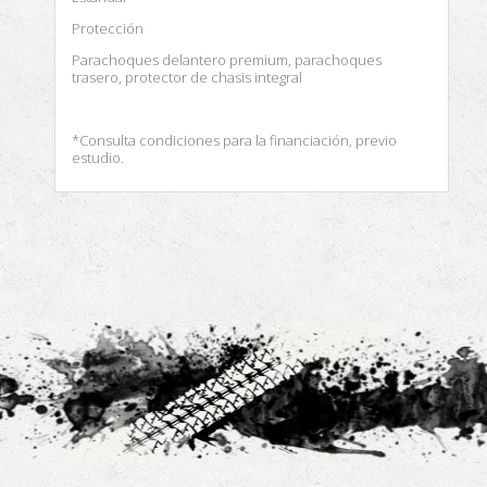
Protección
Parachoques delantero premium, parachoques
trasero, protector de chasis integral
*Consulta condiciones para la financiación, previo
estudio.