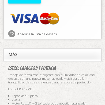
Añadir a la lista de deseos
MÁS
ESTILO, CAPACIDAD Y POTENCIA
Trabaja de forma más inteligente con el limitador de velocidad,
destaca con una nueva imagen atrevida y disfruta de la
tranquilidad de sus excelentes características de protección.
ESPECIFICACIONES
Capacidad: 1 plaza
700 cc.
Motor Rotax® ACE (eficacia de combustión avanzada)