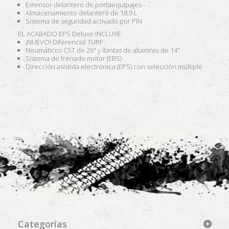
Extensor delantero de portaequipajes
Almacenamiento delantero de 18,9 L
Sistema de seguridad activado por PIN
EL ACABADO EPS Deluxe INCLUYE:
¡NUEVO! Diferencial TURF
Neumáticos CST de 26" y llantas de aluminio de 14"
Sistema de frenado motor (EBS)
Dirección asistida electrónica (EPS) con selección múltiple
Categorías