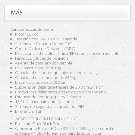
MÁS
Características de Serie
Motor 567 cc
Tracción total AWD Bajo Demanda
Sistema de Frenado Motor (EBS)
Control Activo de Descenso (ADC)
Dirección asistida electrónica (EPS) con selección múltiple
Faros LED y luces de posición
Asiento de pasajero convertible
Caja basculante de 181 kg
Capacidad del portaequipajes delantero: 41 kg
Capacidad de remolque de 830 kg
Distancia al suelo de 29,2 cm
Suspensión delantera/trasera de 20,8 cm/24,1 cm
Protectores delanteros y traseros para brazos en A
Extensor de Portaequipajes Delantero
18,9 L Almacenamiento Delantero
Sistema de seguridad activado por PIN
Diferencial Turf
EL ACABADO BLACK EDITION INCLUYE:
Premium Onyx Black Paint
Cabrestante Polaris HD de 3500 lb (1588 kg) con cuerda
sintética y
NUEVA
función de parada automática