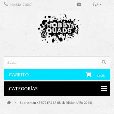
+34652127837
EUR
CARRITO
vacío
CATEGORÍAS
>
Sportsman X2 570 EPS SP Black Edition (Año 2026)