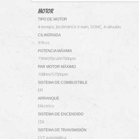
MOTOR
TIPO DE MOTOR
4 tiempo, bicilindrico V-twin, SOHC, 4 válvulas
CILINDRADA
976 cc.
POTENCIA MÁXIMA
71KW(95cv)/6750rpm
PAR MOTOR MÁXIMO
108Nm/5750rpm
SISTEMA DE COMBUSTIBLE
EFI
ARRANQUE
Eléctrico
SISTEMA DE ENCENDIDO
CDI
SISTEMA DE TRANSMISIÓN
CVT automática