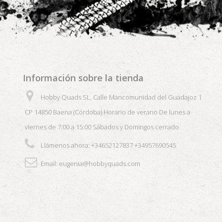
Información sobre la tienda
Hobby Quads SL, Calle Mancomunidad del Guadajoz 1
CP 14850 Baena (Córdoba) Horario de verano De lunes a
viernes de 7:00 a 15:00 Sábados y Domingos cerrado
Llámenos ahora:
+34652127837 +34957690545
Email:
eugenia@hobbyquads.com