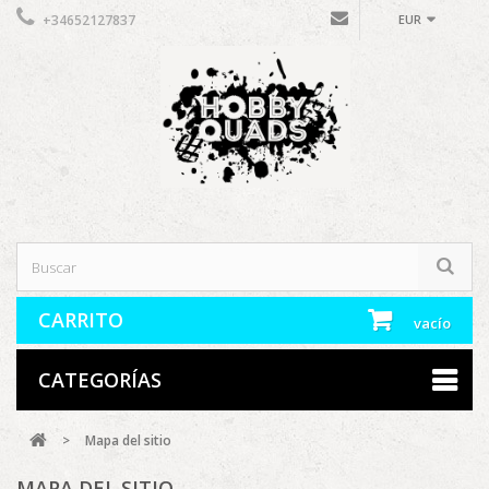
+34652127837
EUR
CARRITO
vacío
CATEGORÍAS
>
Mapa del sitio
MAPA DEL SITIO