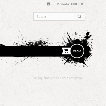
Moneda :
EUR
vacío
No hay productos en esta categoría