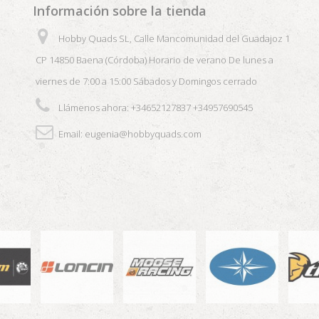
Información sobre la tienda
Hobby Quads SL, Calle Mancomunidad del Guadajoz 1
CP 14850 Baena (Córdoba) Horario de verano De lunes a
viernes de 7:00 a 15:00 Sábados y Domingos cerrado
Llámenos ahora:
+34652127837 +34957690545
Email:
eugenia@hobbyquads.com