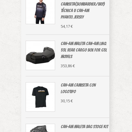
CAMISETA(Bombardier/BRP)
técnica U Can-Am
Phanto.Jersey
54,17 €
CAN-AM MALETA Can-Am LinQ
53L Rear Cargo Box For G3L
Models
353,86 €
CAN-AM CAMISETA CON
LOGOTIPO
30,15 €
CAN-AM MALETA BAG STOGE KIT