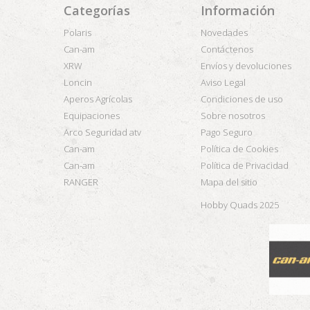
Categorías
Información
Polaris
Novedades
Can-am
Contáctenos
XRW
Envíos y devoluciones
Loncin
Aviso Legal
Aperos Agrícolas
Condiciones de uso
Equipaciones
Sobre nosotros
Arco Seguridad atv
Pago Seguro
Can-am
Política de Cookies
Can-am
Política de Privacidad
RANGER
Mapa del sitio
Hobby Quads 2025