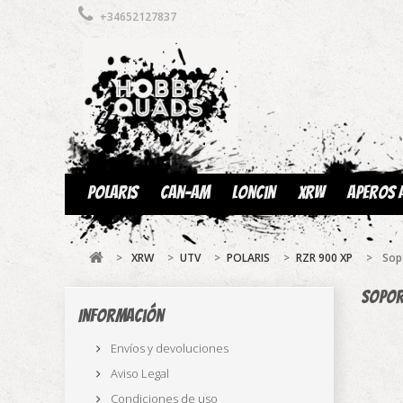
+34652127837
Polaris
Can-am
Loncin
XRW
Aperos 
>
XRW
>
UTV
>
POLARIS
>
RZR 900 XP
>
Sop
Sopor
Información
Envíos y devoluciones
Aviso Legal
Condiciones de uso