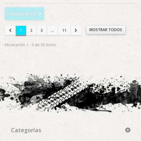
Comparar (
0
)
MOSTRAR TODOS
1
2
3
...
11
Mostrando 1 - 9 de 92 items
Categorías