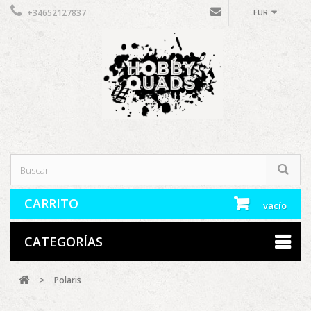
+34652127837
EUR
CARRITO
vacío
CATEGORÍAS
>
Polaris