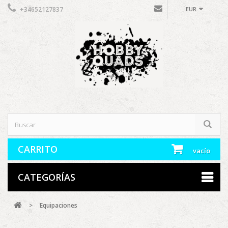
+34652127837
EUR
CARRITO
vacío
CATEGORÍAS
>
Equipaciones