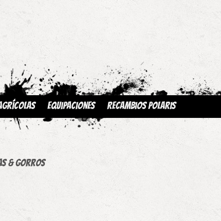
Agrícolas
Equipaciones
Recambios Polaris
as & Gorros