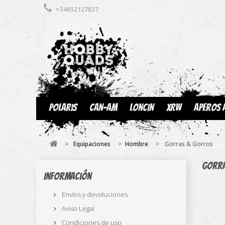
+34652127837
Polaris
Can-am
Loncin
XRW
Aperos 
>
Equipaciones
>
Hombre
>
Gorras & Gorros
Gorr
Información
Envíos y devoluciones
Aviso Legal
Condiciones de uso