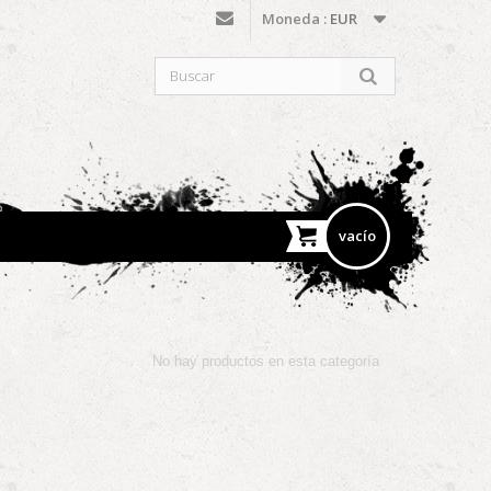
Moneda :
EUR
vacío
No hay productos en esta categoría