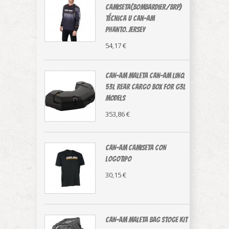
CAMISETA(Bombardier/BRP)
técnica U Can-Am
Phanto.Jersey
54,17 €
CAN-AM MALETA Can-Am LinQ
53L Rear Cargo Box For G3L
Models
353,86 €
CAN-AM CAMISETA CON
LOGOTIPO
30,15 €
CAN-AM MALETA BAG STOGE KIT