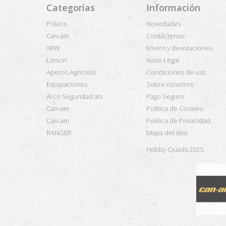
Categorías
Información
Polaris
Novedades
Can-am
Contáctenos
XRW
Envíos y devoluciones
Loncin
Aviso Legal
Aperos Agrícolas
Condiciones de uso
Equipaciones
Sobre nosotros
Arco Seguridad atv
Pago Seguro
Can-am
Política de Cookies
Can-am
Política de Privacidad
RANGER
Mapa del sitio
Hobby Quads 2025