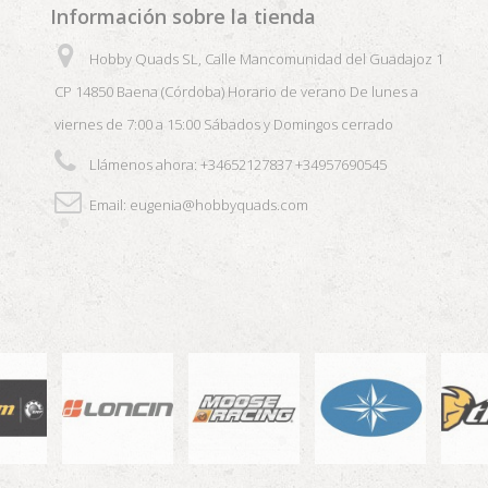
Información sobre la tienda
Hobby Quads SL, Calle Mancomunidad del Guadajoz 1
CP 14850 Baena (Córdoba) Horario de verano De lunes a
viernes de 7:00 a 15:00 Sábados y Domingos cerrado
Llámenos ahora:
+34652127837 +34957690545
Email:
eugenia@hobbyquads.com