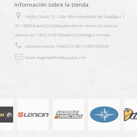
Información sobre la tienda
Hobby Quads SL, Calle Mancomunidad del Guadajoz 1
CP 14850 Baena (Córdoba) Horario de verano De lunes a
viernes de 7:00 a 15:00 Sábados y Domingos cerrado
Llámenos ahora:
+34652127837 +34957690545
Email:
eugenia@hobbyquads.com