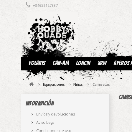
+34652127837
Polaris
Can-am
Loncin
XRW
Aperos 
>
Equipaciones
>
Niñxs
>
Camisetas
Camis
Información
Envíos y devoluciones
Aviso Legal
Condiciones de uso