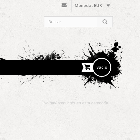
Moneda :
EUR
vacío
No hay productos en esta categoría