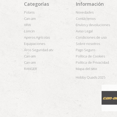
Categorías
Información
Polaris
Novedades
Can-am
Contáctenos
XRW
Envíos y devoluciones
Loncin
Aviso Legal
Aperos Agrícolas
Condiciones de uso
Equipaciones
Sobre nosotros
Arco Seguridad atv
Pago Seguro
Can-am
Política de Cookies
Can-am
Política de Privacidad
RANGER
Mapa del sitio
Hobby Quads 2025