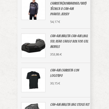
CAMISETA(Bombardier/BRP)
técnica U Can-Am
Phanto.Jersey
54,17 €
CAN-AM MALETA Can-Am LinQ
53L Rear Cargo Box For G3L
Models
353,86 €
CAN-AM CAMISETA CON
LOGOTIPO
30,15 €
CAN-AM MALETA BAG STOGE KIT