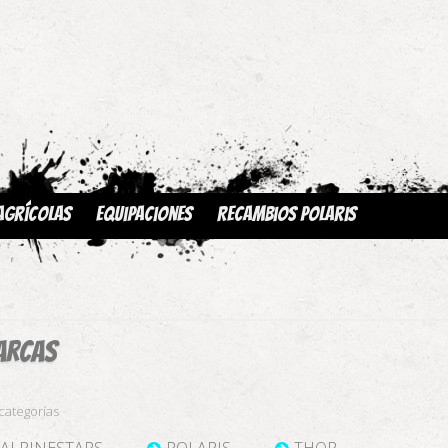
Agrícolas
Equipaciones
Recambios Polaris
arcas
categorías