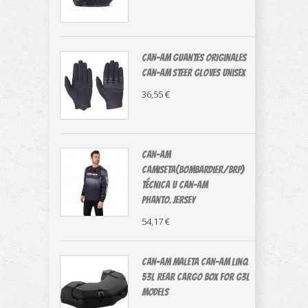
CAN-AM guantes originales
Can-Am Steer Gloves Unisex
36,55 €
CAN-AM
CAMISETA(Bombardier/BRP)
técnica U Can-Am
Phanto.Jersey
54,17 €
CAN-AM MALETA Can-Am LinQ
53L Rear Cargo Box For G3L
Models