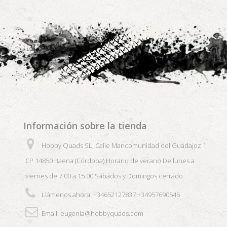
Información sobre la tienda
Hobby Quads SL, Calle Mancomunidad del Guadajoz 1
CP 14850 Baena (Córdoba) Horario de verano De lunes a
viernes de 7:00 a 15:00 Sábados y Domingos cerrado
Llámenos ahora:
+34652127837 +34957690545
Email:
eugenia@hobbyquads.com