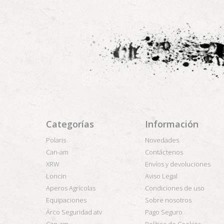
Categorías
Información
Polaris
Novedades
Can-am
Contáctenos
XRW
Envíos y devoluciones
Loncin
Aviso Legal
Aperos Agrícolas
Condiciones de uso
Equipaciones
Sobre nosotros
Arco Seguridad atv
Pago Seguro