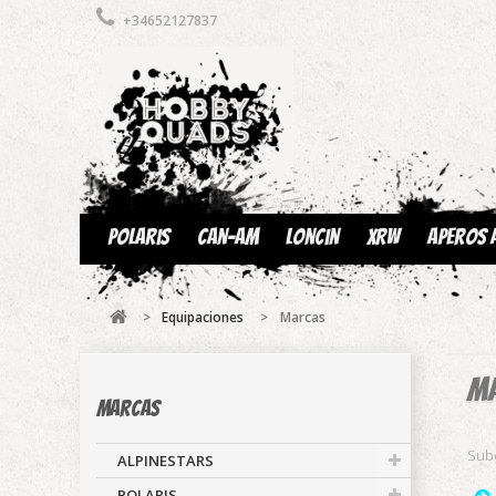
+34652127837
Polaris
Can-am
Loncin
XRW
Aperos 
>
Equipaciones
>
Marcas
M
Marcas
Sub
ALPINESTARS
POLARIS