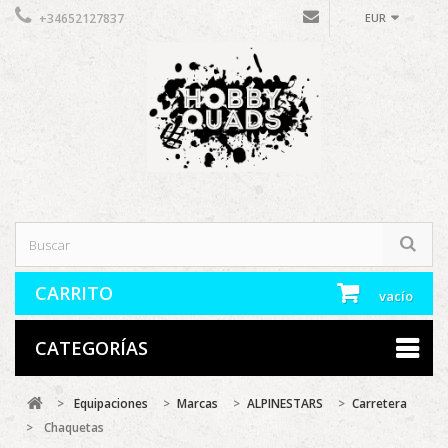
+34652127837
EUR
CARRITO
vacío
CATEGORÍAS
>
Equipaciones
>
Marcas
>
ALPINESTARS
>
Carretera
>
Chaquetas