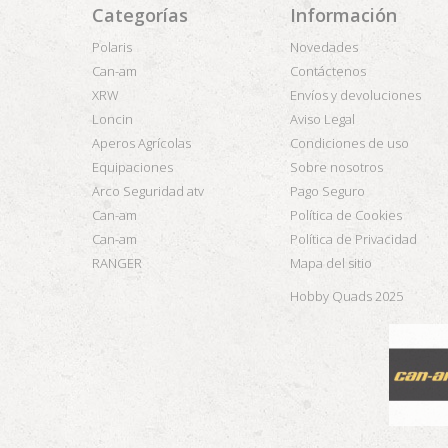
Categorías
Información
Polaris
Novedades
Can-am
Contáctenos
XRW
Envíos y devoluciones
Loncin
Aviso Legal
Aperos Agrícolas
Condiciones de uso
Equipaciones
Sobre nosotros
Arco Seguridad atv
Pago Seguro
Can-am
Política de Cookies
Can-am
Política de Privacidad
RANGER
Mapa del sitio
Hobby Quads 2025