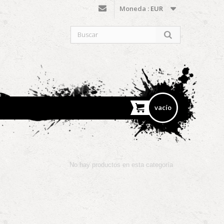
Moneda :
EUR
vacío
No hay productos en esta categoría