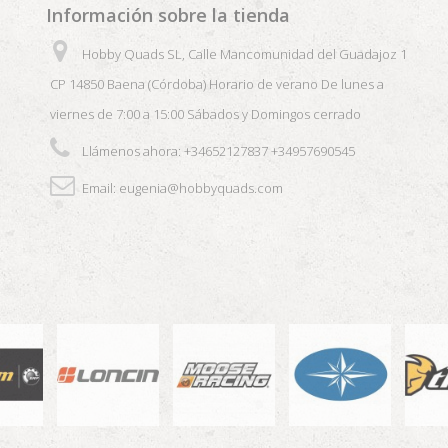
Información sobre la tienda
Hobby Quads SL, Calle Mancomunidad del Guadajoz 1
CP 14850 Baena (Córdoba) Horario de verano De lunes a
viernes de 7:00 a 15:00 Sábados y Domingos cerrado
Llámenos ahora:
+34652127837 +34957690545
Email:
eugenia@hobbyquads.com