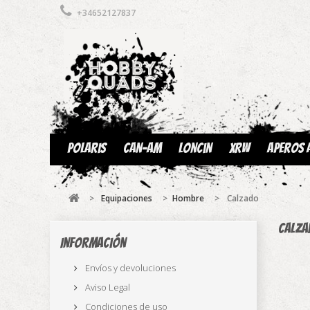
+34652127837
Polaris
Can-am
Loncin
XRW
Aperos 
>
Equipaciones
>
Hombre
>
Calzado
Calz
Información
Envíos y devoluciones
Aviso Legal
Condiciones de uso