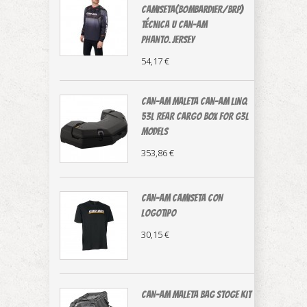
CAMISETA(Bombardier/BRP)
técnica U Can-Am
Phanto.Jersey
54,17 €
CAN-AM MALETA Can-Am LinQ
53L Rear Cargo Box For G3L
Models
353,86 €
CAN-AM CAMISETA CON
LOGOTIPO
30,15 €
CAN-AM MALETA BAG STOGE KIT