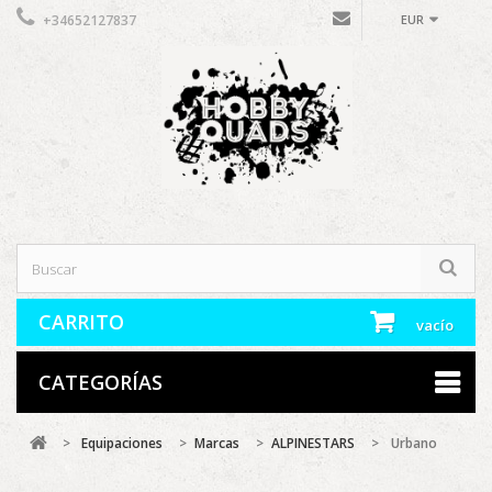
+34652127837
EUR
CARRITO
vacío
CATEGORÍAS
>
Equipaciones
>
Marcas
>
ALPINESTARS
>
Urbano