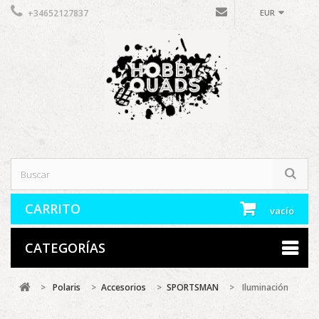
+34652127837
EUR
CARRITO
vacío
CATEGORÍAS
>
Polaris
>
Accesorios
>
SPORTSMAN
>
Iluminación