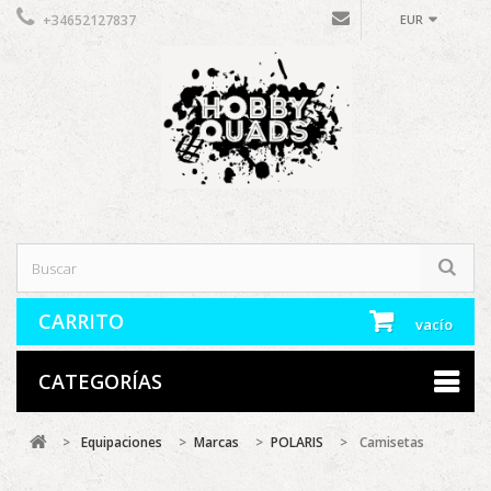
+34652127837
EUR
CARRITO
vacío
CATEGORÍAS
>
Equipaciones
>
Marcas
>
POLARIS
>
Camisetas