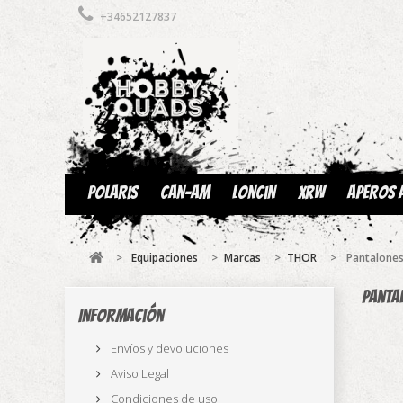
+34652127837
Polaris
Can-am
Loncin
XRW
Aperos 
>
Equipaciones
>
Marcas
>
THOR
>
Pantalone
Panta
Información
Envíos y devoluciones
Aviso Legal
Condiciones de uso