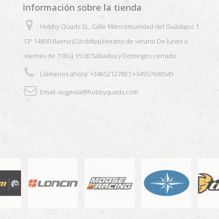
Información sobre la tienda
Hobby Quads SL, Calle Mancomunidad del Guadajoz 1
CP 14850 Baena (Córdoba) Horario de verano De lunes a
viernes de 7:00 a 15:00 Sábados y Domingos cerrado
Llámenos ahora:
+34652127837 +34957690545
Email:
eugenia@hobbyquads.com