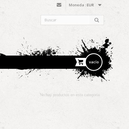
Moneda :
EUR
vacío
No hay productos en esta categoría