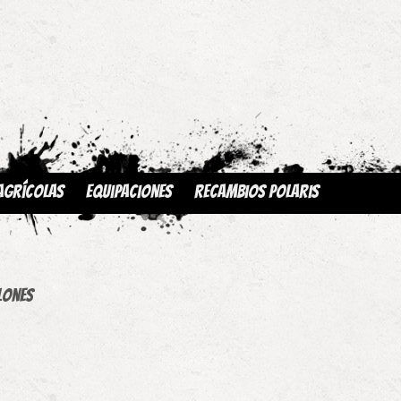
Agrícolas
Equipaciones
Recambios Polaris
s
lones