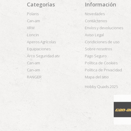
Categorías
Información
Polaris
Novedades
Can-am
Contáctenos
XRW
Envíos y devoluciones
Loncin
Aviso Legal
Aperos Agrícolas
Condiciones de uso
Equipaciones
Sobre nosotros
Arco Seguridad atv
Pago Seguro
Can-am
Política de Cookies
Can-am
Política de Privacidad
RANGER
Mapa del sitio
Hobby Quads 2025