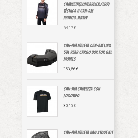
CAMISETA(Bombardier/BRP)
técnica U Can-Am
Phanto.Jersey
54,17 €
CAN-AM MALETA Can-Am LinQ
53L Rear Cargo Box For G3L
Models
353,86 €
CAN-AM CAMISETA CON
LOGOTIPO
30,15 €
CAN-AM MALETA BAG STOGE KIT