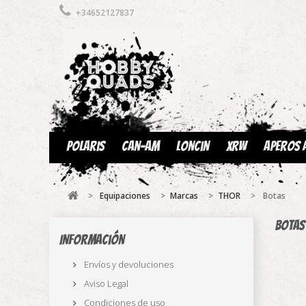
+34652127837
Polaris
Can-am
Loncin
XRW
Aperos 
>
Equipaciones
>
Marcas
>
THOR
>
Botas
Bota
Información
Envíos y devoluciones
Aviso Legal
Condiciones de uso