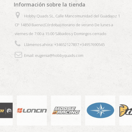
Información sobre la tienda
Hobby Quads SL, Calle Mancomunidad del Guadajoz 1
CP 14850 Baena (Córdoba) Horario de verano De lunes a
viernes de 7:00 a 15:00 Sábados y Domingos cerrado
Llámenos ahora:
+34652127837 +34957690545
Email:
eugenia@hobbyquads.com