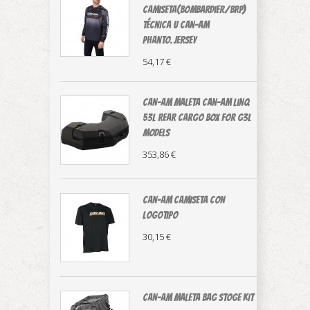
CAMISETA(Bombardier/BRP)
técnica U Can-Am
Phanto.Jersey
54,17 €
CAN-AM MALETA Can-Am LinQ
53L Rear Cargo Box For G3L
Models
353,86 €
CAN-AM CAMISETA CON
LOGOTIPO
30,15 €
CAN-AM MALETA BAG STOGE KIT