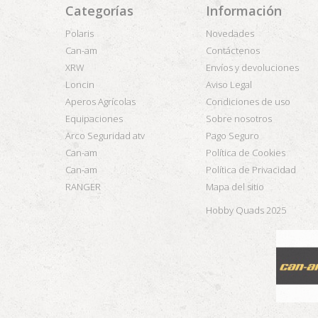
Categorías
Información
Polaris
Novedades
Can-am
Contáctenos
XRW
Envíos y devoluciones
Loncin
Aviso Legal
Aperos Agrícolas
Condiciones de uso
Equipaciones
Sobre nosotros
Arco Seguridad atv
Pago Seguro
Can-am
Política de Cookies
Can-am
Política de Privacidad
RANGER
Mapa del sitio
Hobby Quads 2025