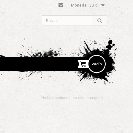
Moneda :
EUR
vacío
No hay productos en esta categoría