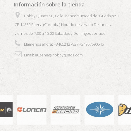
Información sobre la tienda
Hobby Quads SL, Calle Mancomunidad del Guadajoz 1
CP 14850 Baena (Córdoba) Horario de verano De lunes a
viernes de 7:00 a 15:00 Sábados y Domingos cerrado
Llámenos ahora:
+34652127837 +34957690545
Email:
eugenia@hobbyquads.com