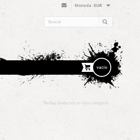
Moneda :
EUR
vacío
No hay productos en esta categoría