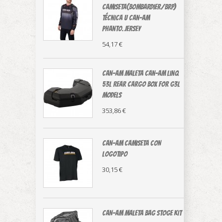
CAMISETA(Bombardier/BRP)
técnica U Can-Am
Phanto.Jersey
54,17 €
CAN-AM MALETA Can-Am LinQ
53L Rear Cargo Box For G3L
Models
353,86 €
CAN-AM CAMISETA CON
LOGOTIPO
30,15 €
CAN-AM MALETA BAG STOGE KIT