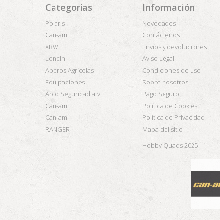
Categorías
Información
Polaris
Novedades
Can-am
Contáctenos
XRW
Envíos y devoluciones
Loncin
Aviso Legal
Aperos Agrícolas
Condiciones de uso
Equipaciones
Sobre nosotros
Arco Seguridad atv
Pago Seguro
Can-am
Política de Cookies
Can-am
Política de Privacidad
RANGER
Mapa del sitio
Hobby Quads 2025