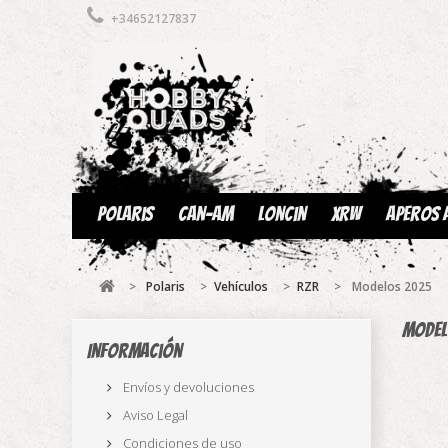
+34652127837
Polaris
Can-am
Loncin
XRW
Aperos 
>
Polaris
>
Vehículos
>
RZR
>
Modelos 2025
Mode
Información
Envíos y devoluciones
Aviso Legal
Condiciones de uso