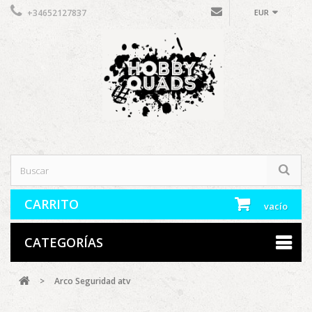
+34652127837
EUR
CARRITO
vacío
CATEGORÍAS
>
Arco Seguridad atv