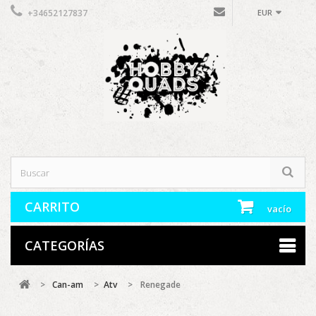
+34652127837
EUR
CARRITO
vacío
CATEGORÍAS
>
Can-am
>
Atv
>
Renegade