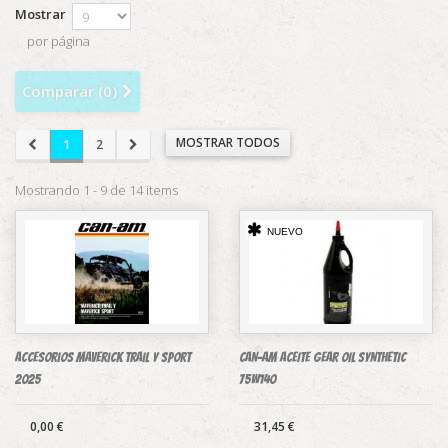
Mostrar
por página
Comparar (
0
)
MOSTRAR TODOS
1
2
Mostrando 1 - 9 de 14 items
NUEVO
Accesorios Maverick Trail y Sport
CAN-AM ACEITE GEAR OIL SYNTHETIC
2025
75W140
0,00 €
31,45 €