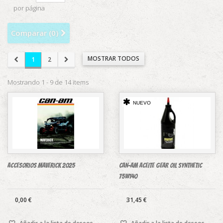
por página
Comparar (
0
)
MOSTRAR TODOS
1
2
Mostrando 1 - 9 de 14 items
NUEVO
Accesorios Maverick 2025
CAN-AM ACEITE GEAR OIL SYNTHETIC
75W140
0,00 €
31,45 €