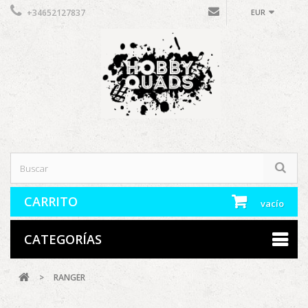
+34652127837
EUR
CARRITO
vacío
CATEGORÍAS
>
RANGER