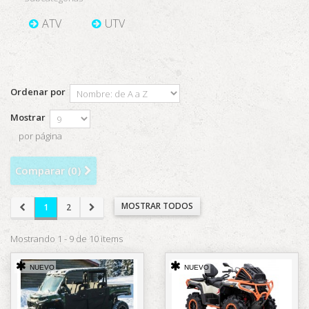
ATV
UTV
Ordenar por
Mostrar
por página
Comparar (
0
)
MOSTRAR TODOS
1
2
Mostrando 1 - 9 de 10 items
NUEVO
NUEVO