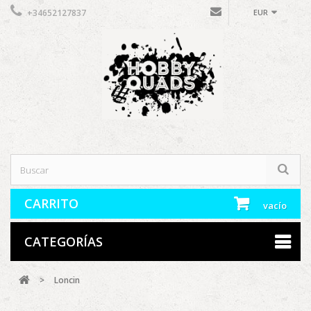
+34652127837
EUR
CARRITO
vacío
CATEGORÍAS
>
Loncin