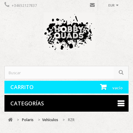
+34652127837
EUR
CARRITO
vacío
CATEGORÍAS
>
Polaris
>
Vehículos
>
RZR