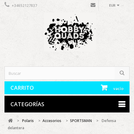
+34652127837
EUR
CARRITO
vacío
CATEGORÍAS
>
Polaris
>
Accesorios
>
SPORTSMAN
>
Defensa
delantera