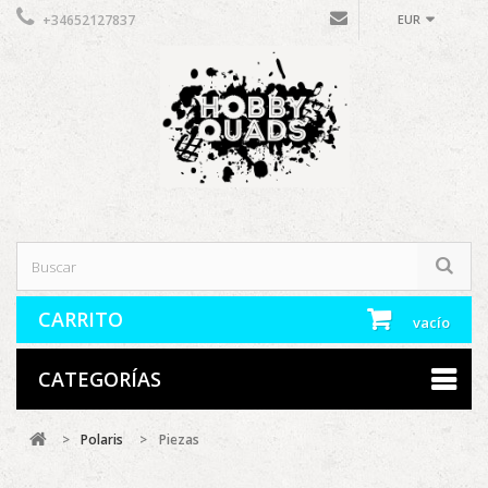
+34652127837
EUR
CARRITO
vacío
CATEGORÍAS
>
Polaris
>
Piezas