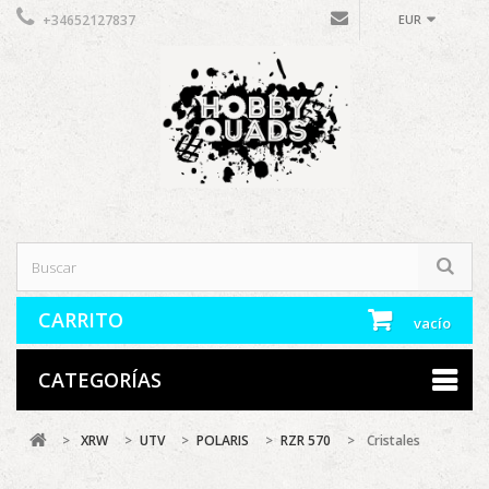
+34652127837
EUR
CARRITO
vacío
CATEGORÍAS
>
XRW
>
UTV
>
POLARIS
>
RZR 570
>
Cristales