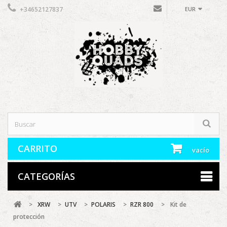
+34652127837
EUR
CARRITO
vacío
CATEGORÍAS
>
XRW
>
UTV
>
POLARIS
>
RZR 800
>
Kit de
protección