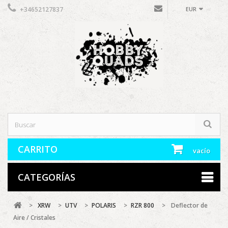
+34652127837
EUR
CARRITO
vacío
CATEGORÍAS
>
XRW
>
UTV
>
POLARIS
>
RZR 800
>
Deflector de
Aire / Cristales