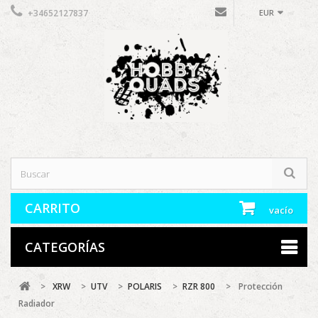
+34652127837
EUR
CARRITO
vacío
CATEGORÍAS
>
XRW
>
UTV
>
POLARIS
>
RZR 800
>
Protección
Radiador