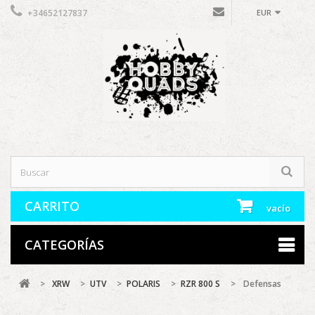
+34652127837
EUR
CARRITO
vacío
CATEGORÍAS
>
XRW
>
UTV
>
POLARIS
>
RZR 800 S
>
Defensas