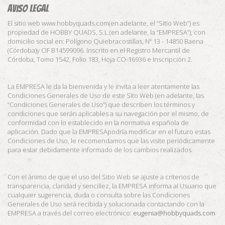
Aviso legal
El sitio web www.hobbyquads.com(en adelante, el “Sitio Web”) es
propiedad de HOBBY QUADS, S.L.(en adelante, la “EMPRESA”), con
domicilio social en: Polígono Quiebracostillas, Nº 13 - 14850 Baena
(Córdoba)y CIF B14599096. Inscrito en el Registro Mercantil de
Córdoba, Tomo 1542, Folio 183, Hoja CO-16936 e Inscripción 2.
La EMPRESA le da la bienvenida y le invita a leer atentamente las
Condiciones Generales de Uso de este Sito Web (en adelante, las
“Condiciones Generales de Uso”) que describen los términos y
condiciones que serán aplicables a su navegación por el mismo, de
conformidad con lo establecido en la normativa española de
aplicación. Dado que la EMPRESApodría modificar en el futuro estas
Condiciones de Uso, le recomendamos que las visite periódicamente
para estar debidamente informado de los cambios realizados.
Con el ánimo de que el uso del Sitio Web se ajuste a criterios de
transparencia, claridad y sencillez, la EMPRESA informa al Usuario que
cualquier sugerencia, duda o consulta sobre las Condiciones
Generales de Uso será recibida y solucionada contactando con la
EMPRESA a través del correo electrónico:
eugenia@hobbyquads.com