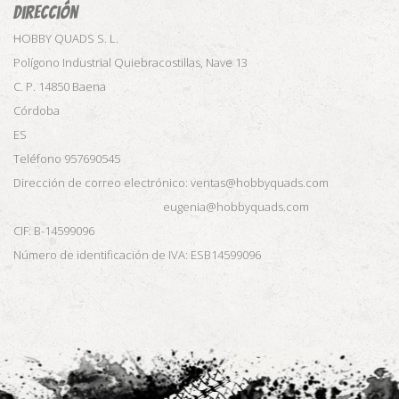
Dirección
HOBBY QUADS S. L.
Polígono Industrial Quiebracostillas, Nave 13
C. P. 14850 Baena
Córdoba
ES
Teléfono 957690545
Dirección de correo electrónico: ventas@hobbyquads.com
eugenia@hobbyquads.com
CIF: B-14599096
Número de identificación de IVA: ESB14599096