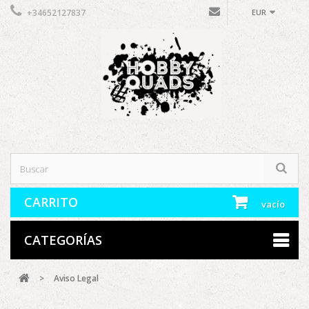
+34652127837
EUR
CARRITO
vacío
CATEGORÍAS
>
Aviso Legal