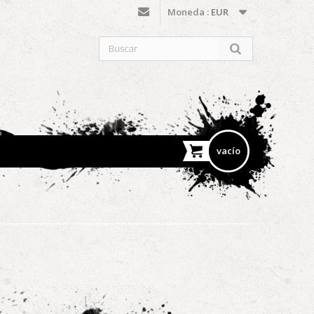
Moneda :
EUR
vacío