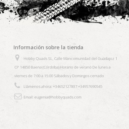
Información sobre la tienda
Hobby Quads SL, Calle Mancomunidad del Guadajoz 1
CP 14850 Baena (Córdoba) Horario de verano De lunes a
viernes de 7:00 a 15:00 Sábados y Domingos cerrado
Llámenos ahora:
+34652127837 +34957690545
Email:
eugenia@hobbyquads.com