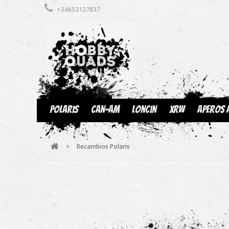
+34652127837
Polaris
Can-am
Loncin
XRW
Aperos 
>
Recambios Polaris