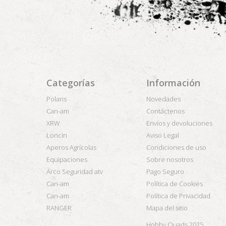
Categorías
Información
Polaris
Novedades
Can-am
Contáctenos
XRW
Envíos y devoluciones
Loncin
Aviso Legal
Aperos Agrícolas
Condiciones de uso
Equipaciones
Sobre nosotros
Arco Seguridad atv
Pago Seguro
Can-am
Política de Cookies
Can-am
Política de Privacidad
RANGER
Mapa del sitio
Hobby Quads 2025