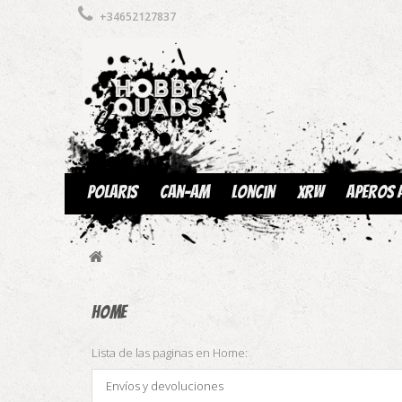
+34652127837
Polaris
Can-am
Loncin
XRW
Aperos 
Home
Lista de las paginas en Home:
Envíos y devoluciones