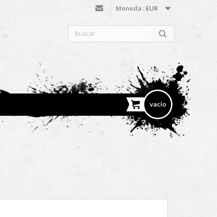
Moneda :
EUR
vacío