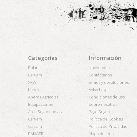
Categorías
Información
Polaris
Novedades
Can-am
Contáctenos
XRW
Envíos y devoluciones
Loncin
Aviso Legal
Aperos Agrícolas
Condiciones de uso
Equipaciones
Sobre nosotros
Arco Seguridad atv
Pago Seguro
Can-am
Política de Cookies
Can-am
Política de Privacidad
RANGER
Mapa del sitio