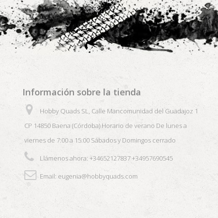
Información sobre la tienda
Hobby Quads SL, Calle Mancomunidad del Guadajoz 1
CP 14850 Baena (Córdoba) Horario de verano De lunes a
viernes de 7:00 a 15:00 Sábados y Domingos cerrado
Llámenos ahora:
+34652127837 +34957690545
Email:
eugenia@hobbyquads.com