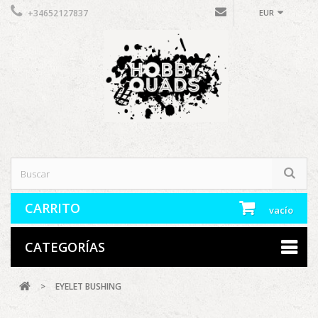
+34652127837
EUR
CARRITO
vacío
CATEGORÍAS
>
EYELET BUSHING